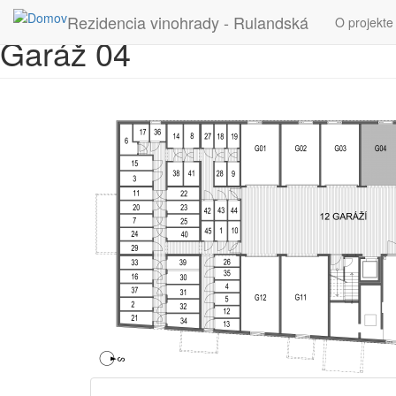
Skočiť na hlavný obsah
Rezidencia vinohrady - Rulandská
O projekte
Garáž 04