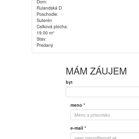
Dom:
Rulandská D
Poschodie:
Suterén
Celková plocha:
19.00 m²
Stav:
Predaný
MÁM ZÁUJEM
byt
meno
*
e-mail
*