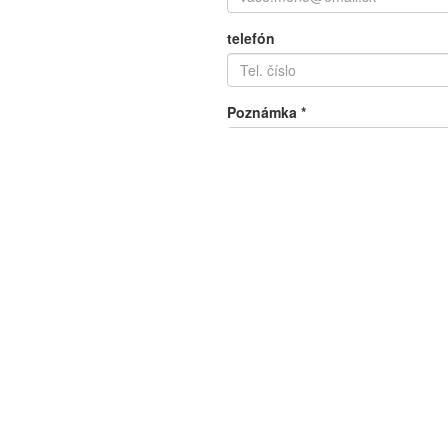
telefón
Poznámka
*
Matematická otázka
*
10 + 4 =
Odoslať formulár
Bytový dom