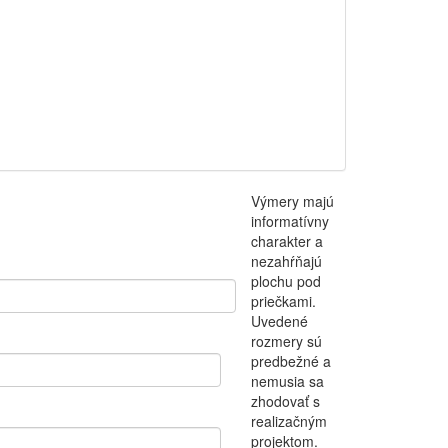
Výmery majú
informatívny
charakter a
nezahŕňajú
plochu pod
priečkami.
Uvedené
rozmery sú
predbežné a
nemusia sa
zhodovať s
realizačným
projektom.