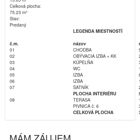
Celková plocha:
75.23 m²
Stav:
Predaný
LEGENDA MIESTNOSTÍ
č.m.
názov
01
CHODBA
02
OBÝVACIA IZBA + KK
03
KÚPELŇA
04
WC
05
IZBA
06
IZBA
07
ŠATNÍK
PLOCHA INTERIÉRU
08
TERASA
PIVNICA č. 6
CELKOVÁ PLOCHA
MÁM ZÁUJEM