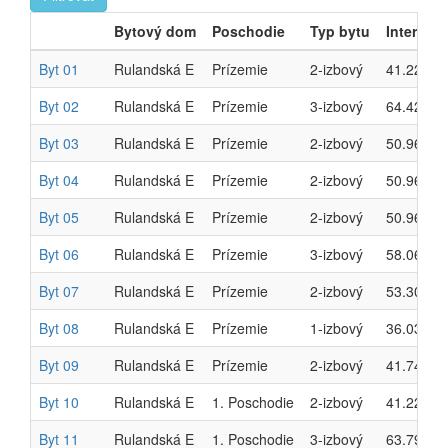
Bytový dom
Poschodie
Typ bytu
Interiér
Byt 01
Rulandská E
Prízemie
2-izbový
41.22 m²
Byt 02
Rulandská E
Prízemie
3-izbový
64.42 m²
Byt 03
Rulandská E
Prízemie
2-izbový
50.96 m²
Byt 04
Rulandská E
Prízemie
2-izbový
50.96 m²
Byt 05
Rulandská E
Prízemie
2-izbový
50.96 m²
Byt 06
Rulandská E
Prízemie
3-izbový
58.06 m²
Byt 07
Rulandská E
Prízemie
2-izbový
53.30 m²
Byt 08
Rulandská E
Prízemie
1-izbový
36.03 m²
Byt 09
Rulandská E
Prízemie
2-izbový
41.74 m²
Byt 10
Rulandská E
1. Poschodie
2-izbový
41.22 m²
Byt 11
Rulandská E
1. Poschodie
3-izbový
63.79 m²