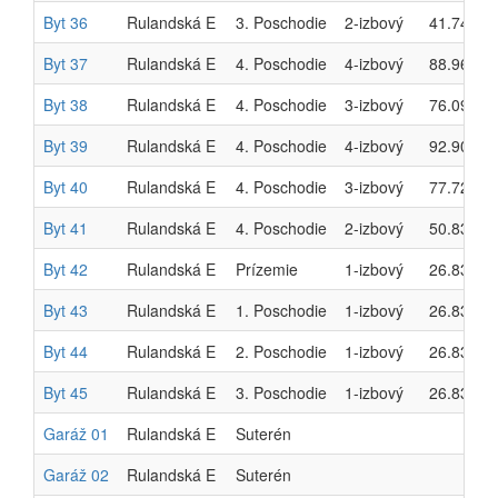
Byt 36
Rulandská E
3. Poschodie
2-izbový
41.74 m²
Byt 37
Rulandská E
4. Poschodie
4-izbový
88.96 m²
Byt 38
Rulandská E
4. Poschodie
3-izbový
76.09 m²
Byt 39
Rulandská E
4. Poschodie
4-izbový
92.90 m²
Byt 40
Rulandská E
4. Poschodie
3-izbový
77.72 m²
Byt 41
Rulandská E
4. Poschodie
2-izbový
50.83 m²
Byt 42
Rulandská E
Prízemie
1-izbový
26.83 m²
Byt 43
Rulandská E
1. Poschodie
1-izbový
26.83 m²
Byt 44
Rulandská E
2. Poschodie
1-izbový
26.83 m²
Byt 45
Rulandská E
3. Poschodie
1-izbový
26.83 m²
Garáž 01
Rulandská E
Suterén
Garáž 02
Rulandská E
Suterén