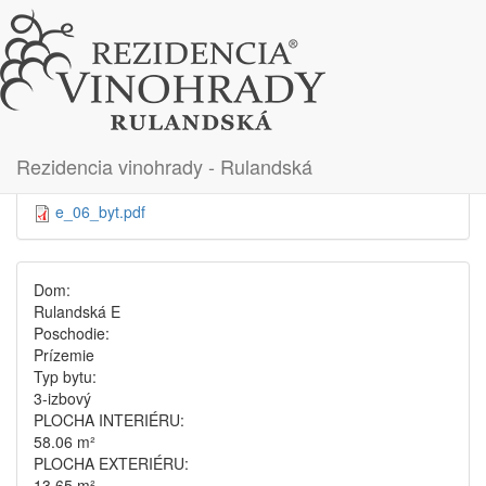
Skočiť na hlavný obsah
Byt 06
Rezidencia vinohrady - Rulandská
e_06_byt.pdf
Dom:
Rulandská E
Poschodie:
Prízemie
Typ bytu:
3-izbový
PLOCHA INTERIÉRU:
58.06 m²
PLOCHA EXTERIÉRU:
13.65 m²