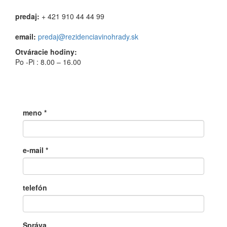
predaj:
+ 421 910 44 44 99
email:
predaj@rezidenciavinohrady.sk
Otváracie hodiny:
Po -Pi : 8.00 – 16.00
meno
*
e-mail
*
telefón
Správa