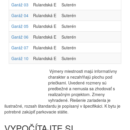
Garáž 03
Rulandská E
Suterén
Garáž 04
Rulandská E
Suterén
Garáž 05
Rulandská E
Suterén
Garáž 06
Rulandská E
Suterén
Garáž 07
Rulandská E
Suterén
Garáž 10
Rulandská E
Suterén
Výmery miestnosti majú informatívny
charakter a nezahŕňajú plochu pod
priečkami. Uvedené rozmery sú
predbežné a nemusia sa zhodovať s
realizačným projektom. Zmeny
vyhradené. Riešenie zariadenia je
ilustračné, rozsah štandardu je popísaný v špecifikáci. K bytu je
potrebné zakúpiť parkovacie státie.
VYPOČÍTAJTE SI