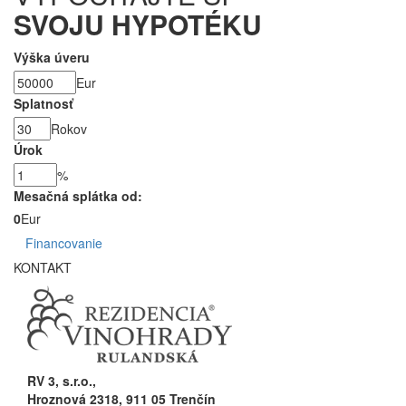
SVOJU HYPOTÉKU
Výška úveru
Eur
Splatnosť
Rokov
Úrok
%
Mesačná splátka od:
0
Eur
Financovanie
KONTAKT
RV 3, s.r.o.,
Hroznová 2318, 911 05 Trenčín