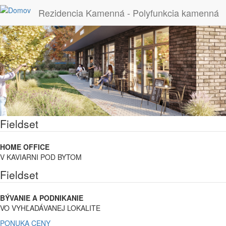
Skočiť na hlavný obsah
Rezidencia Kamenná - Polyfunkcia kamenná
Fieldset
HOME OFFICE
V KAVIARNI POD BYTOM
Fieldset
BÝVANIE A PODNIKANIE
VO VYHĽADÁVANEJ LOKALITE
PONUKA
CENY