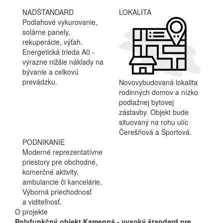
NADŠTANDARD
LOKALITA
Podlahové vykurovanie,
solárne panely,
rekuperácie, výťah.
Energetická trieda A0 -
výrazne nižšie náklady na
bývanie a celkovú
prevádzku.
Novovybudovaná lokalita
rodinných domov a nízko
podlažnej bytovej
zástavby. Objekt bude
situovaný na rohu ulíc
Čerešňová a Športová.
PODNIKANIE
Moderné reprezentatívne
priestory pre obchodné,
komerčné aktivity,
ambulancie či kancelárie.
Výborná priechodnosť
a viditeľnosť.
O projekte
Polyfunkčný objekt Kamenná - vysoký štandard pre