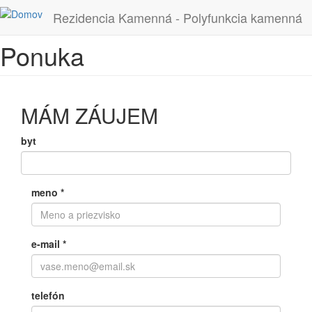
Skočiť na hlavný obsah
Rezidencia Kamenná - Polyfunkcia kamenná
Ponuka
MÁM ZÁUJEM
byt
meno
*
e-mail
*
telefón