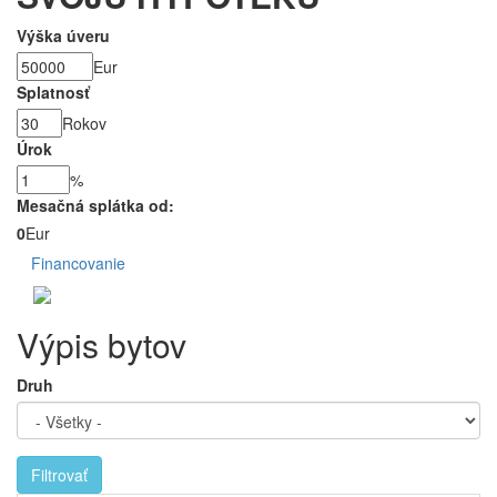
Výška úveru
Eur
Splatnosť
Rokov
Úrok
%
Mesačná splátka od:
0
Eur
Financovanie
Výpis bytov
Druh
Filtrovať