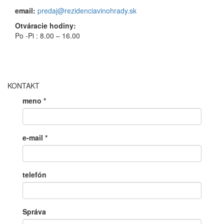
email:
predaj@rezidenciavinohrady.sk
Otváracie hodiny:
Po -Pi : 8.00 – 16.00
KONTAKT
meno
*
e-mail
*
telefón
Správa