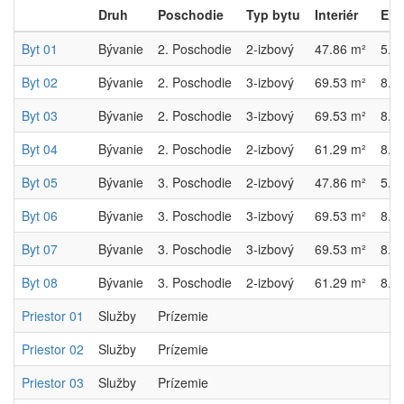
Druh
Poschodie
Typ bytu
Interiér
Exte
Byt 01
Bývanie
2. Poschodie
2-izbový
47.86 m²
5.3
Byt 02
Bývanie
2. Poschodie
3-izbový
69.53 m²
8.3
Byt 03
Bývanie
2. Poschodie
3-izbový
69.53 m²
8.3
Byt 04
Bývanie
2. Poschodie
2-izbový
61.29 m²
8.4
Byt 05
Bývanie
3. Poschodie
2-izbový
47.86 m²
5.3
Byt 06
Bývanie
3. Poschodie
3-izbový
69.53 m²
8.3
Byt 07
Bývanie
3. Poschodie
3-izbový
69.53 m²
8.3
Byt 08
Bývanie
3. Poschodie
2-izbový
61.29 m²
8.4
Priestor 01
Služby
Prízemie
Priestor 02
Služby
Prízemie
Priestor 03
Služby
Prízemie