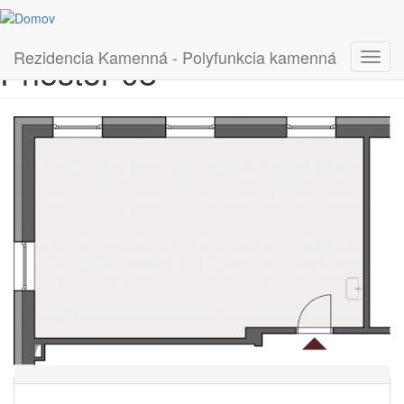
Skočiť na hlavný obsah
Rezidencia Kamenná - Polyfunkcia kamenná
Priestor 08
Toggl
navig