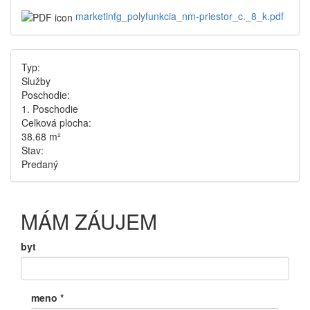
marketinfg_polyfunkcia_nm-priestor_c._8_k.pdf
Typ:
Služby
Poschodie:
1. Poschodie
Celková plocha:
38.68 m²
Stav:
Predaný
MÁM ZÁUJEM
byt
meno
*