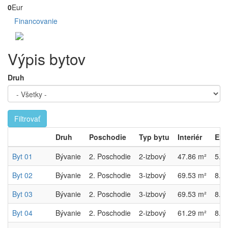
0
Eur
Financovanie
Výpis bytov
Druh
Filtrovať
Druh
Poschodie
Typ bytu
Interiér
Exte
Byt 01
Bývanie
2. Poschodie
2-izbový
47.86 m²
5.3
Byt 02
Bývanie
2. Poschodie
3-izbový
69.53 m²
8.3
Byt 03
Bývanie
2. Poschodie
3-izbový
69.53 m²
8.3
Byt 04
Bývanie
2. Poschodie
2-izbový
61.29 m²
8.4