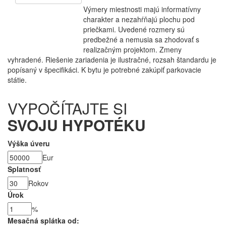
Výmery miestnosti majú informatívny
charakter a nezahŕňajú plochu pod
priečkami. Uvedené rozmery sú
predbežné a nemusia sa zhodovať s
realizačným projektom. Zmeny
vyhradené. Riešenie zariadenia je ilustračné, rozsah štandardu je
popísaný v špecifikáci. K bytu je potrebné zakúpiť parkovacie
státie.
VYPOČÍTAJTE SI
SVOJU HYPOTÉKU
Výška úveru
Eur
Splatnosť
Rokov
Úrok
%
Mesačná splátka od: