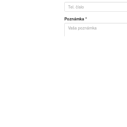
Poznámka
*
Matematická otázka
*
1 + 8 =
Odoslať formulár
VYPOČÍTAJTE SI