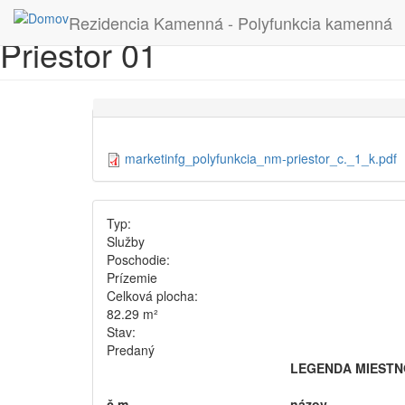
Skočiť na hlavný obsah
Rezidencia Kamenná - Polyfunkcia kamenná
Priestor 01
marketinfg_polyfunkcia_nm-priestor_c._1_k.pdf
Typ:
Služby
Poschodie:
Prízemie
Celková plocha:
82.29 m²
Stav:
Predaný
LEGENDA MIESTN
č.m.
názov