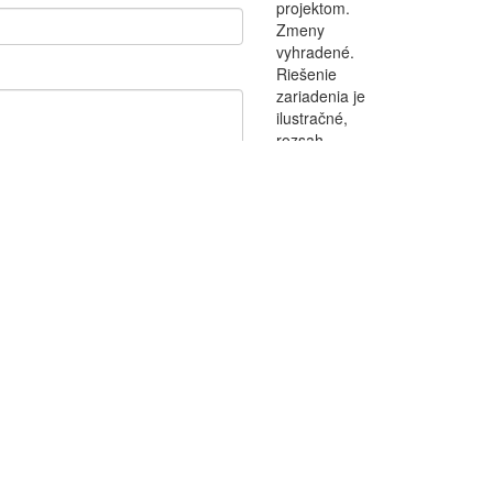
projektom.
Zmeny
vyhradené.
Riešenie
zariadenia je
ilustračné,
rozsah
štandardu je
popísaný v
špecifikáci. K
bytu je
potrebné
zakúpiť
parkovacie
státie.