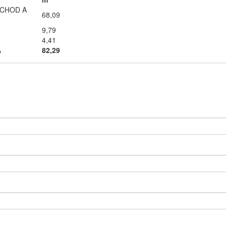
BCHOD A
68,09
9,79
4,41
A
82,29​