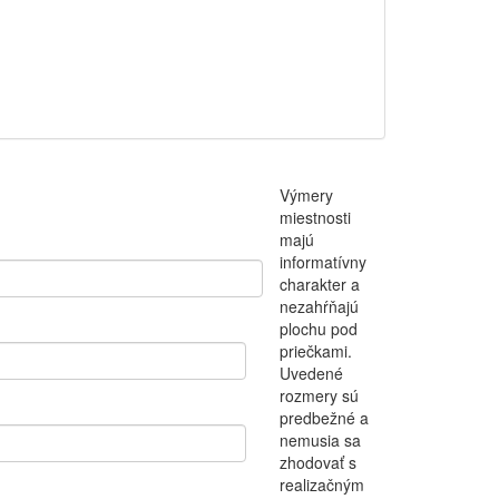
Výmery
miestnosti
majú
informatívny
charakter a
nezahŕňajú
plochu pod
priečkami.
Uvedené
rozmery sú
predbežné a
nemusia sa
zhodovať s
realizačným