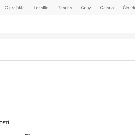
O projekte
Lokalita
Ponuka
Ceny
Galéria
Štand
OSTÍ
2
m