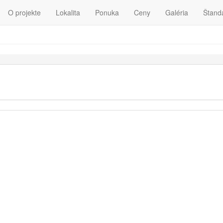
O projekte
Lokalita
Ponuka
Ceny
Galéria
Štand