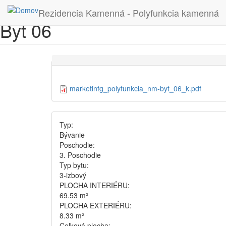
Skočiť na hlavný obsah
Rezidencia Kamenná - Polyfunkcia kamenná
Byt 06
marketinfg_polyfunkcia_nm-byt_06_k.pdf
Typ:
Bývanie
Poschodie:
3. Poschodie
Typ bytu:
3-izbový
PLOCHA INTERIÉRU:
69.53 m²
PLOCHA EXTERIÉRU:
8.33 m²
Celková plocha: