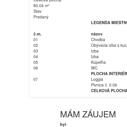
80.04 m²
Stav:
Predaný
LEGENDA MIESTN
č.m.
názov
01
Chodba
02
Obývacia izba s ku
03
Izba
04
Izba
05
Kúpeľňa
06
WC
PLOCHA INTERIÉ
07
Loggia
Pivnica č. 0.06
CELKOVÁ PLOCH
MÁM ZÁUJEM
byt