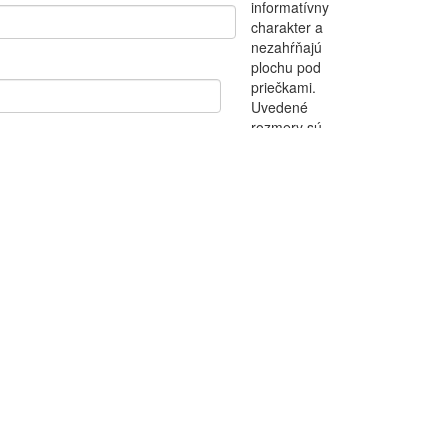
informatívny
charakter a
nezahŕňajú
plochu pod
priečkami.
Uvedené
rozmery sú
predbežné a
nemusia sa
zhodovať s
realizačným
projektom.
Zmeny
vyhradené.
Riešenie
zariadenia je
ilustračné,
rozsah
štandardu je
popísaný v
špecifikáci. K
bytu je
potrebné