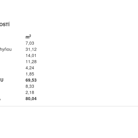
OSTÍ
2
m
7,03
chyňou
31,12
14,01
11,28
4,24
1,85
RU
69,53
8,33
2,18
A
80,04