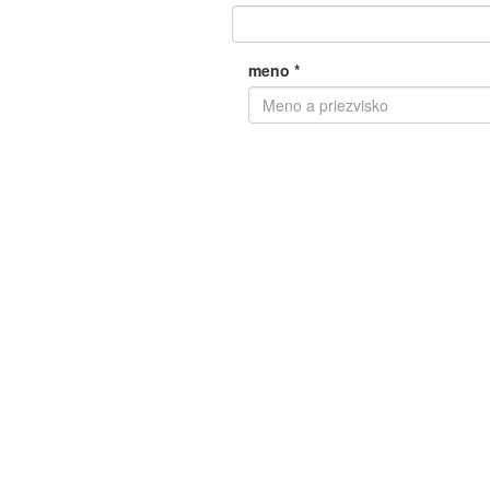
meno
*
e-mail
*
telefón
Poznámka
*
Matematická otázka
*
5 + 7 =