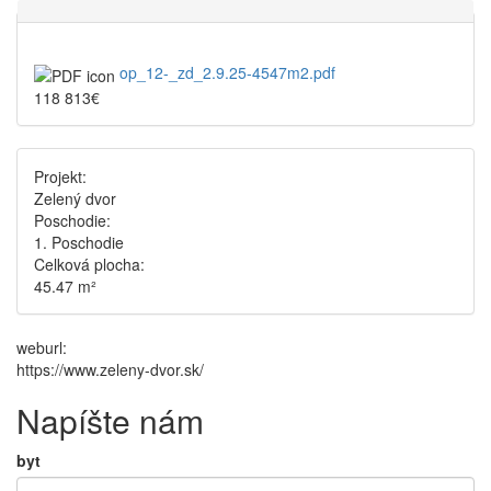
op_12-_zd_2.9.25-4547m2.pdf
118 813€
Projekt:
Zelený dvor
Poschodie:
1. Poschodie
Celková plocha:
45.47 m²
weburl:
https://www.zeleny-dvor.sk/
Napíšte nám
byt