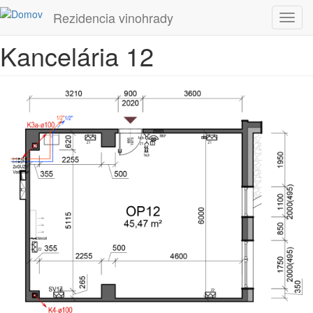
Skočiť na hlavný obsah
Rezidencia vinohrady
Toggl
navig
Kancelária 12