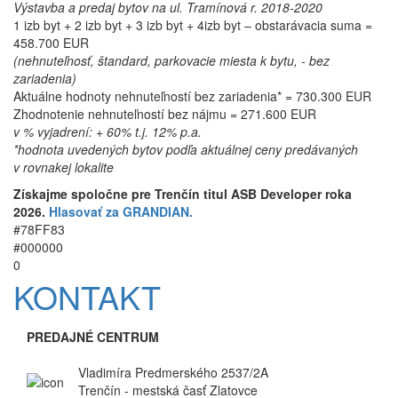
Výstavba a predaj bytov na ul. Tramínová r. 2018-2020
1 izb byt + 2 izb byt + 3 izb byt + 4izb byt – obstarávacia suma =
458.700 EUR
(nehnuteľnosť, štandard, parkovacie miesta k bytu, - bez
zariadenia)
Aktuálne hodnoty nehnuteľností bez zariadenia* = 730.300 EUR
Zhodnotenie nehnuteľností bez nájmu = 271.600 EUR
v % vyjadrení: + 60% t.j. 12% p.a.
*hodnota uvedených bytov podľa aktuálnej ceny predávaných
v rovnakej lokalite
Získajme spoločne pre Trenčín titul ASB Developer roka
2026.
Hlasovať za GRANDIAN.
#78FF83
#000000
0
KONTAKT
PREDAJNÉ CENTRUM
Vladimíra Predmerského 2537/2A
Trenčín - mestská časť Zlatovce