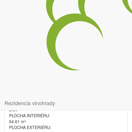
silvanska_marketing_bytovka_f-f_43k.pdf
Cena holobytu:
220 772€
Projekt:
Silvánska
Dom:
Bytový dom F
Poschodie:
4. podlažie
Rezidencia vinohrady
Typ bytu:
3KK
PLOCHA INTERIÉRU:
64.61 m²
PLOCHA EXTERIÉRU: