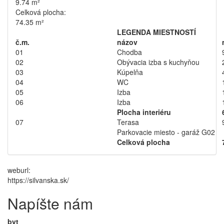
9.74 m²
Celková plocha:
74.35 m²
LEGENDA MIESTNOSTÍ
č.m.
názov
01
Chodba
02
Obývacia izba s kuchyňou
03
Kúpelňa
04
WC
05
Izba
06
Izba
Plocha interiéru
07
Terasa
Parkovacie miesto - garáž G02
Celková plocha
weburl:
https://silvanska.sk/
Napíšte nám
byt