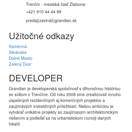
Trenčín - mestská časť Zlatovce
+421 910 44 44 99
predaj(zavináč)grandian.sk
Užitočné odkazy
Kamenná
Silvánska
Dolné Mesto
Zelený Dvor
DEVELOPER
Grandian je developerská spoločnosť s dlhoročnou históriou
so sídlom v Trenčíne. Od roku 2008 sme zrealizovali mnoho
úspešných rezidenčných aj komerčných projektov a
zaujímavých investičných príležitostí. Našou ambíciou je
vytvárať unikátne projekty so zaujímavým architektonickým
riešením a podieľať sa na urbanistickom rozvoji daných
lokalít.