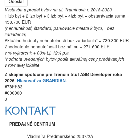
Odoslať
Výstavba a predaj bytov na ul. Tramínová r. 2018-2020
1 izb byt + 2 izb byt + 3 izb byt + 4izb byt – obstarávacia suma =
458.700 EUR
(nehnuteľnosť, štandard, parkovacie miesta k bytu, - bez
zariadenia)
Aktuálne hodnoty nehnuteľností bez zariadenia* = 730.300 EUR
Zhodnotenie nehnuteľností bez nájmu = 271.600 EUR
v % vyjadrení: + 60% t.j. 12% p.a.
*hodnota uvedených bytov podľa aktuálnej ceny predávaných
v rovnakej lokalite
Získajme spoločne pre Trenčín titul ASB Developer roka
2026.
Hlasovať za GRANDIAN.
#78FF83
#000000
0
KONTAKT
PREDAJNÉ CENTRUM
Vladimíra Predmerského 2537/2A