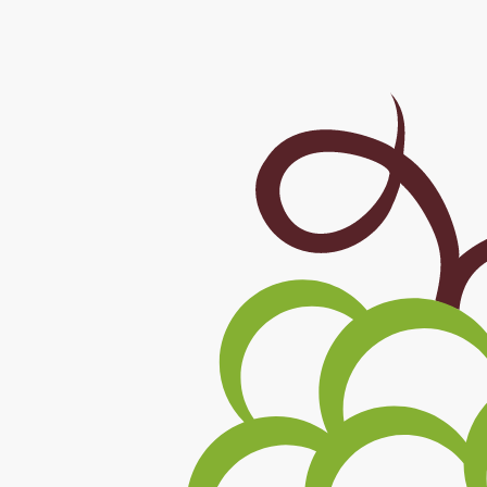
Skočiť na hlavný obsah
Aktuálne projekty
- Všetky -
Trenčín
Nové Mesto nad Váhom
Filtrovať
Viac