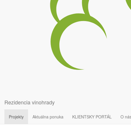
Fieldset
Kamenná
Umiestnenie:
Nové Mesto nad Váhom
Typ projektu:
Rezidenčný
Začatie výstavby:
Rezidencia vinohrady
BD I: 2.Q 2025, BD J: 4.Q 2025
Ukončenie výstavby:
BD I: 1.Q 2027, BD J: 3. Q 2027
Projekty
Aktuálna ponuka
KLIENTSKY PORTÁL
O ná