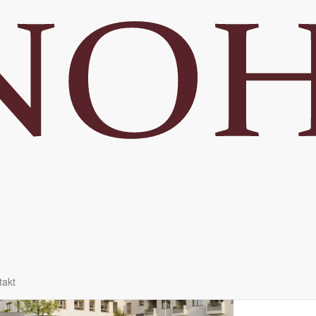
Q 2025
ončenie výstavby:
Q 2027
ac
takt