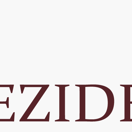
ac
eldset
lné Mesto
iestnenie:
enčín - Soblahovská
 projektu:
zidenčný
čatie výstavby: