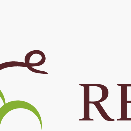
Viac
Vi
Fi
Do
Um
Tr
Typ
Re
Za